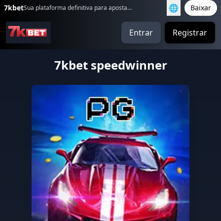
🌐
7kbet
Baixar
Sua plataforma definitiva para apostas online
Entrar
Registrar
7kbet speedwinner