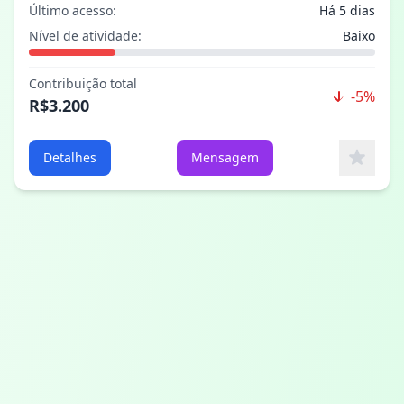
Último acesso:
Há 5 dias
Nível de atividade:
Baixo
Contribuição total
-5%
R$3.200
Detalhes
Mensagem