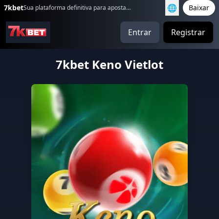
🌐
7kbet
Baixar
Sua plataforma definitiva para apostas online
Entrar
Registrar
7kbet Keno Vietlot