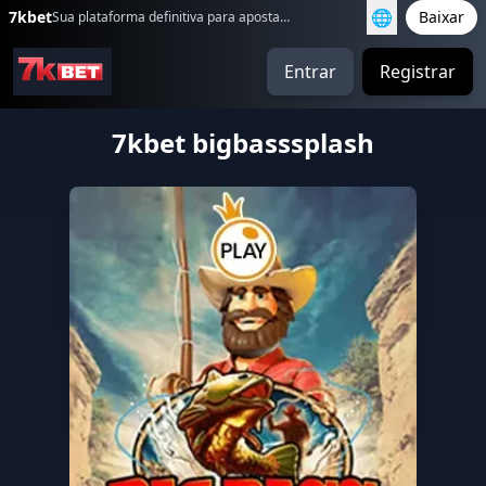
🌐
7kbet
Baixar
Sua plataforma definitiva para apostas online
Entrar
Registrar
7kbet bigbasssplash