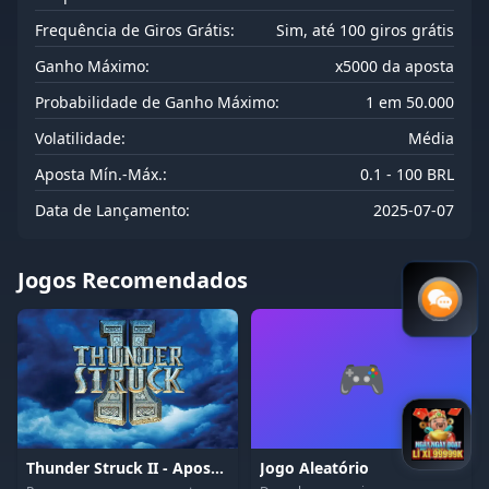
Frequência de Giros Grátis:
Sim, até 100 giros grátis
Ganho Máximo:
x5000 da aposta
Probabilidade de Ganho Máximo:
1 em 50.000
Volatilidade:
Média
Aposta Mín.-Máx.:
0.1 - 100 BRL
Data de Lançamento:
2025-07-07
Jogos Recomendados
🎮
Thunder Struck II - Aposte Agora
Jogo Aleatório