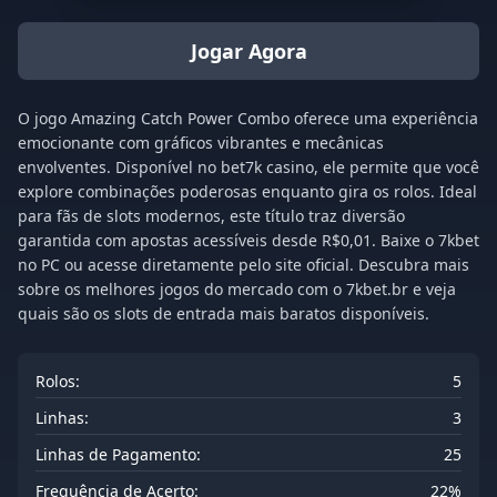
Jogar Agora
O jogo Amazing Catch Power Combo oferece uma experiência
emocionante com gráficos vibrantes e mecânicas
envolventes. Disponível no bet7k casino, ele permite que você
explore combinações poderosas enquanto gira os rolos. Ideal
para fãs de slots modernos, este título traz diversão
garantida com apostas acessíveis desde R$0,01. Baixe o 7kbet
no PC ou acesse diretamente pelo site oficial. Descubra mais
sobre os melhores jogos do mercado com o 7kbet.br e veja
quais são os slots de entrada mais baratos disponíveis.
Rolos:
5
Linhas:
3
Linhas de Pagamento:
25
Frequência de Acerto:
22%